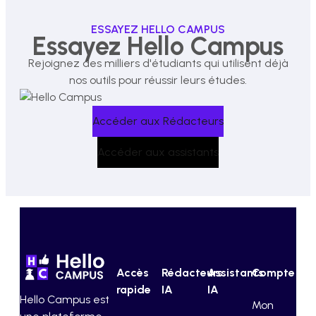
ESSAYEZ HELLO CAMPUS
Essayez Hello Campus
Rejoignez des milliers d'étudiants qui utilisent déjà
nos outils pour réussir leurs études.
Accéder aux Rédacteurs
Accéder aux assistants
Accès
Rédacteurs
Assistants
Compte
rapide
IA
IA
Hello Campus est
Mon