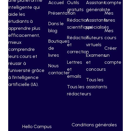
une plateforme
Accueil
Outils
Assistant
compte
intelligente qui
gratuits
généraliste
Présentation
Mes
aide les
Rédaction
Assistants
livres
étudiants à
Dans le
scientifique
spécialisés
apprendre plus
blog
Mes
efficacement,
Rédaction
Tuteurs
cours
Boutiques
mieux
et
virtuels
de
Créer
comprendre
correction
livres
Examens
un
leurs cours et
Lettres
et
compte
réussir à
Nous
et
concours
l’université grâce
contacter
emails
à l’intelligence
Tous les
artificielle (IA).
Tous les
assistants
rédacteurs
Conditions générales
Hello Campus