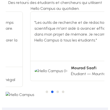
Des retours des étudiants et chercheurs qui utilisent
Hello Campus au quotidien.
temps
"Les outils de recherche et de rédaction
oire.
scientifique m'ont aidé à avancer efficac
dans mon projet de mémoire. Je recomma
iorer la
Hello Campus à tous les étudiants."
Mourad Saafi
Étudiant — Mauritanie
énégal