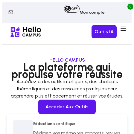
0
OFF
Mon compte
Outils IA
HELLO CAMPUS
L
a
p
l
a
t
e
f
o
r
m
e
q
u
i
p
r
o
p
u
l
s
e
v
o
t
r
e
r
é
u
s
s
i
t
e
Accédez à des outils intelligents, des chatbots
thématiques et des ressources pratiques pour
apprendre plus efficacement et réussir vos études.
Accéder Aux Outils
Rédaction scientifique
Rédigez vos mémoires, rapports, revues