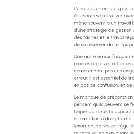
L’une des erreurs les plus c
étudiants se retrouver avec
mène souvent à un travail b
d’une stratégie de gestion d
des tâches et le travail rég
de se réserver du temps pour
Une autre erreur fréquente
propres règles et attentes 
comprennent pas ces exigenc
erreur, il est essentiel de 
en cas de confusion, et de 
Le manque de préparation 
pensent qu’ils peuvent se f
Cependant, cette approche 
informations à long terme. 
l’examen, de réviser régul
révision, ou en expliquant l