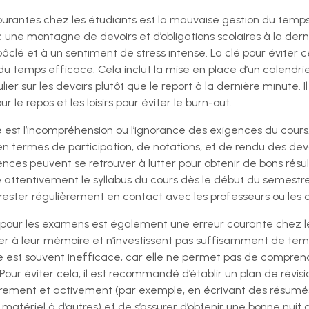
ourantes chez les étudiants est la mauvaise gestion du temps. 
 une montagne de devoirs et d’obligations scolaires à la dern
âclé et à un sentiment de stress intense. La clé pour éviter c
u temps efficace. Cela inclut la mise en place d’un calendrier
ulier sur les devoirs plutôt que le report à la dernière minute.
 le repos et les loisirs pour éviter le burn-out.
 est l’incompréhension ou l’ignorance des exigences du cour
en termes de participation, de notations, et de rendu des devo
es peuvent se retrouver à lutter pour obtenir de bons résult
lire attentivement le syllabus du cours dès le début du semest
rester régulièrement en contact avec les professeurs ou les 
pour les examens est également une erreur courante chez l
ier à leur mémoire et n’investissent pas suffisamment de temp
est souvent inefficace, car elle ne permet pas de comprendr
Pour éviter cela, il est recommandé d’établir un plan de révis
ièrement et activement (par exemple, en écrivant des résumés
e matériel à d’autres) et de s’assurer d’obtenir une bonne nui