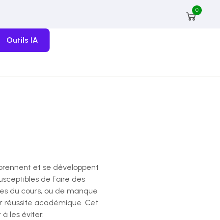
0
Outils IA
pprennent et se développent
sceptibles de faire des
nces du cours, ou de manque
eur réussite académique. Cet
à les éviter.