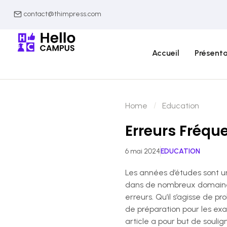
contact@thimpress.com
Accueil
Présenta
Home
Education
Erreurs Fréqu
6 mai 2024
EDUCATION
Les années d’études sont u
dans de nombreux domaines.
erreurs. Qu’il s’agisse de
de préparation pour les exa
article a pour but de soulig