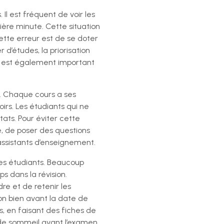
Il est fréquent de voir les
ière minute. Cette situation
ette erreur est de se doter
 d’études, la priorisation
 Il est également important
s. Chaque cours a ses
irs. Les étudiants qui ne
ats. Pour éviter cette
re, de poser des questions
assistants d’enseignement.
es étudiants. Beaucoup
s dans la révision.
e et de retenir les
ion bien avant la date de
, en faisant des fiches de
t de sommeil avant l’examen,