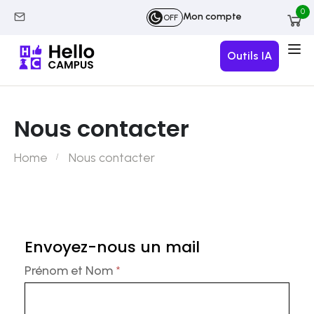
0
Mon compte
OFF
Outils IA
Nous contacter
Home
Nous contacter
Formulaire
Envoyez-nous un mail
de
contact
Prénom et Nom
*