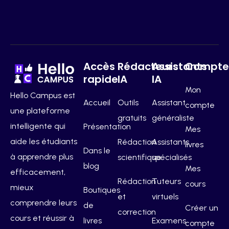
Accès
Rédacteurs
Assistants
Compt
rapide
IA
IA
Mon
Hello Campus est
Accueil
Outils
Assistant
compte
une plateforme
gratuits
généraliste
intelligente qui
Présentation
Mes
aide les étudiants
Rédaction
Assistants
livres
Dans le
à apprendre plus
scientifique
spécialisés
blog
Mes
efficacement,
Rédaction
Tuteurs
cours
mieux
Boutiques
et
virtuels
comprendre leurs
de
Créer un
correction
cours et réussir à
livres
Examens
compte