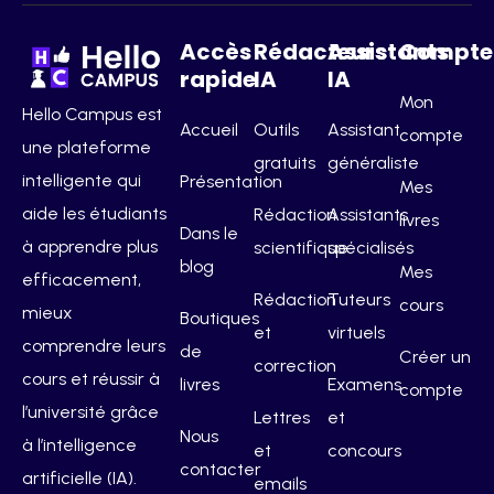
Accès
Rédacteurs
Assistants
Compte
rapide
IA
IA
Mon
Hello Campus est
Accueil
Outils
Assistant
compte
une plateforme
gratuits
généraliste
intelligente qui
Présentation
Mes
aide les étudiants
Rédaction
Assistants
livres
Dans le
à apprendre plus
scientifique
spécialisés
blog
Mes
efficacement,
Rédaction
Tuteurs
cours
mieux
Boutiques
et
virtuels
comprendre leurs
de
Créer un
correction
cours et réussir à
livres
Examens
compte
l’université grâce
Lettres
et
Nous
à l’intelligence
et
concours
contacter
artificielle (IA).
emails