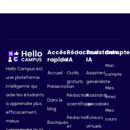
Accès
Rédacteurs
Assistants
Compte
rapide
IA
IA
Mon
Hello Campus est
Accueil
Outils
Assistant
compte
une plateforme
gratuits
généraliste
intelligente qui
Présentation
Mes
aide les étudiants
Rédaction
Assistants
livres
Dans le
à apprendre plus
scientifique
spécialisés
blog
Mes
efficacement,
Rédaction
Tuteurs
cours
mieux
Boutiques
et
virtuels
comprendre leurs