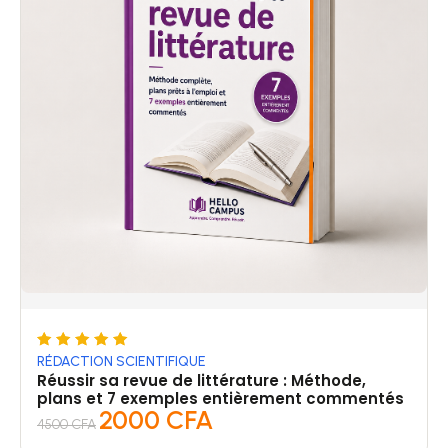
Note
RÉDACTION SCIENTIFIQUE
5.00
Réussir sa revue de littérature : Méthode,
sur 5
plans et 7 exemples entièrement commentés
2000
CFA
4500
CFA