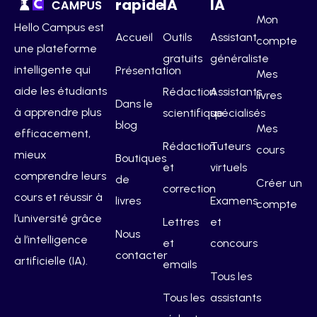
rapide
IA
IA
Mon
Hello Campus est
Accueil
Outils
Assistant
compte
une plateforme
gratuits
généraliste
intelligente qui
Présentation
Mes
aide les étudiants
Rédaction
Assistants
livres
Dans le
à apprendre plus
scientifique
spécialisés
blog
Mes
efficacement,
Rédaction
Tuteurs
cours
mieux
Boutiques
et
virtuels
comprendre leurs
de
Créer un
correction
cours et réussir à
livres
Examens
compte
l’université grâce
Lettres
et
Nous
à l’intelligence
et
concours
contacter
artificielle (IA).
emails
Tous les
Tous les
assistants