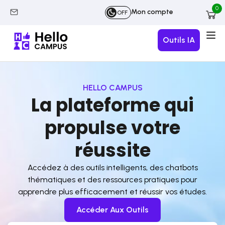
0
Mon compte
OFF
Outils IA
HELLO CAMPUS
L
a
p
l
a
t
e
f
o
r
m
e
q
u
i
p
r
o
p
u
l
s
e
v
o
t
r
e
r
é
u
s
s
i
t
e
Accédez à des outils intelligents, des chatbots
thématiques et des ressources pratiques pour
apprendre plus efficacement et réussir vos études.
Accéder Aux Outils