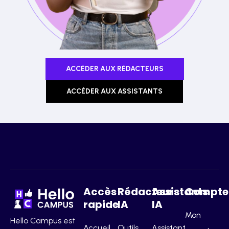
ACCÉDER AUX RÉDACTEURS
ACCÉDER AUX ASSISTANTS
Accès
Rédacteurs
Assistants
Compte
rapide
IA
IA
Mon
Hello Campus est
Accueil
Outils
Assistant