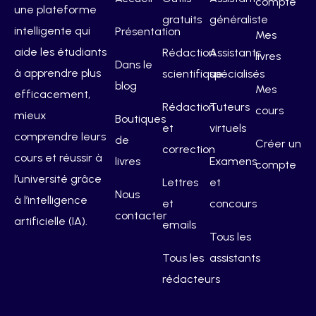
compte
une plateforme
gratuits
généraliste
intelligente qui
Présentation
Mes
aide les étudiants
Rédaction
Assistants
livres
Dans le
à apprendre plus
scientifique
spécialisés
blog
Mes
efficacement,
Rédaction
Tuteurs
cours
mieux
Boutiques
et
virtuels
comprendre leurs
de
Créer un
correction
cours et réussir à
livres
Examens
compte
l’université grâce
Lettres
et
Nous
à l’intelligence
et
concours
contacter
artificielle (IA).
emails
Tous les
Tous les
assistants
rédacteurs