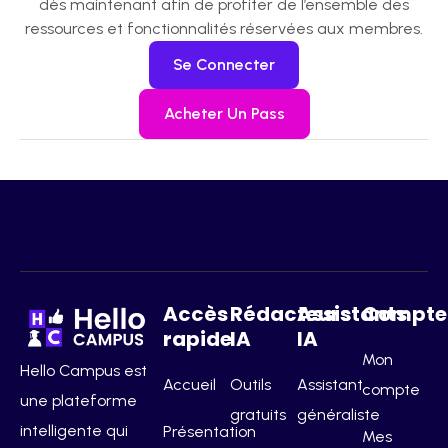
dès maintenant afin de profiter de l’ensemble des
ressources et fonctionnalités réservées aux membres.
Se Connecter
Acheter Un Pass
Accès
Rédacteurs
Assistants
Compte
rapide
IA
IA
Mon
Hello Campus est
Accueil
Outils
Assistant
compte
une plateforme
gratuits
généraliste
intelligente qui
Présentation
Mes