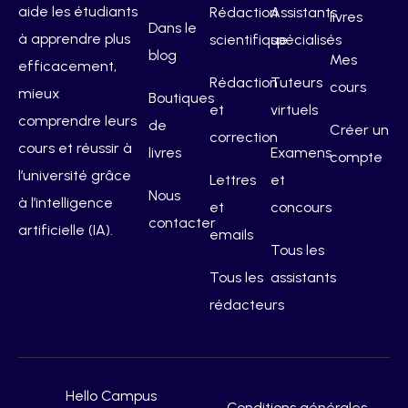
aide les étudiants
Rédaction
Assistants
livres
Dans le
à apprendre plus
scientifique
spécialisés
blog
Mes
efficacement,
Rédaction
Tuteurs
cours
mieux
Boutiques
et
virtuels
comprendre leurs
de
Créer un
correction
cours et réussir à
livres
Examens
compte
l’université grâce
Lettres
et
Nous
à l’intelligence
et
concours
contacter
artificielle (IA).
emails
Tous les
Tous les
assistants
rédacteurs
Hello Campus
Conditions générales