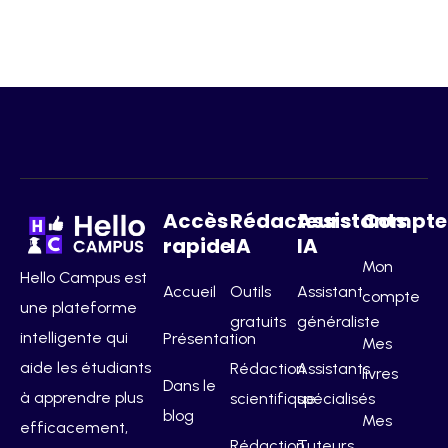
Accès
Rédacteurs
Assistants
Compte
rapide
IA
IA
Mon
Hello Campus est
Accueil
Outils
Assistant
compte
une plateforme
gratuits
généraliste
intelligente qui
Présentation
Mes
aide les étudiants
Rédaction
Assistants
livres
Dans le
à apprendre plus
scientifique
spécialisés
blog
Mes
efficacement,
Rédaction
Tuteurs