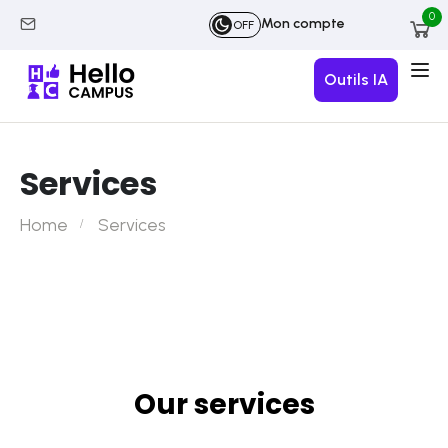
0
Mon compte
OFF
Outils IA
Services
Home
Services
Our services