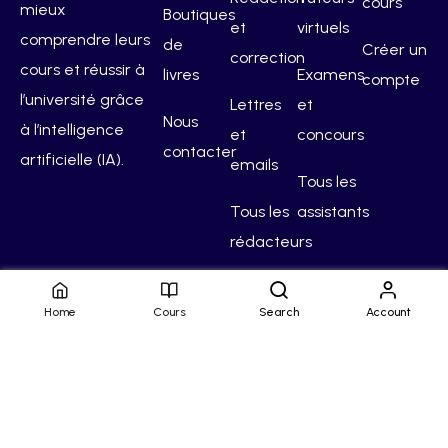
cours
mieux
Boutiques
et
virtuels
comprendre leurs
de
Créer un
correction
cours et réussir à
livres
Examens
compte
l’université grâce
Lettres
et
Nous
à l’intelligence
et
concours
contacter
artificielle (IA).
emails
Tous les
Tous les
assistants
rédacteurs
Home
Cours
Search
Account
Hello Campus
Conditions générales
Confidentialité