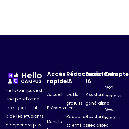
Accès
Rédacteurs
Assistants
Compte
rapide
IA
IA
Mon
Hello Campus est
Accueil
Outils
Assistant
compte
une plateforme
gratuits
généraliste
intelligente qui
Présentation
Mes
aide les étudiants
Rédaction
Assistants
livres
Dans le
à apprendre plus
scientifique
spécialisés