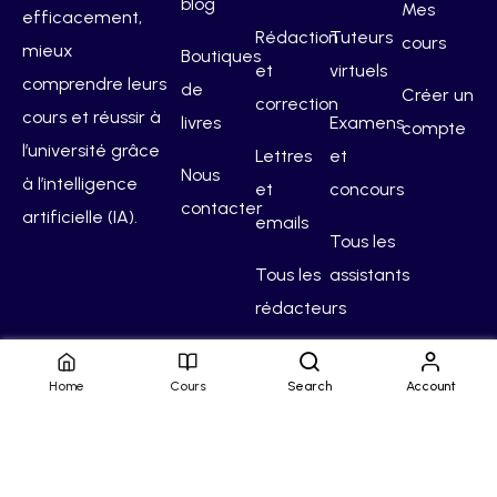
blog
Mes
efficacement,
Rédaction
Tuteurs
cours
mieux
Boutiques
et
virtuels
comprendre leurs
de
Créer un
correction
cours et réussir à
livres
Examens
compte
l’université grâce
Lettres
et
Nous
à l’intelligence
et
concours
contacter
artificielle (IA).
emails
Tous les
Tous les
assistants
rédacteurs
Home
Cours
Search
Account
Hello Campus
Conditions générales
Confidentialité