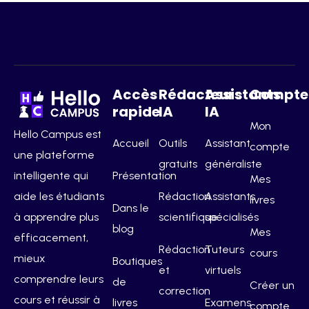
Accès
Rédacteurs
Assistants
Compte
rapide
IA
IA
Mon
Hello Campus est
Accueil
Outils
Assistant
compte
une plateforme
gratuits
généraliste
intelligente qui
Présentation
Mes
aide les étudiants
Rédaction
Assistants
livres
Dans le
à apprendre plus
scientifique
spécialisés
blog
Mes
efficacement,
Rédaction
Tuteurs
cours
mieux
Boutiques
et
virtuels
comprendre leurs
de
Créer un
correction
cours et réussir à
livres
Examens
compte