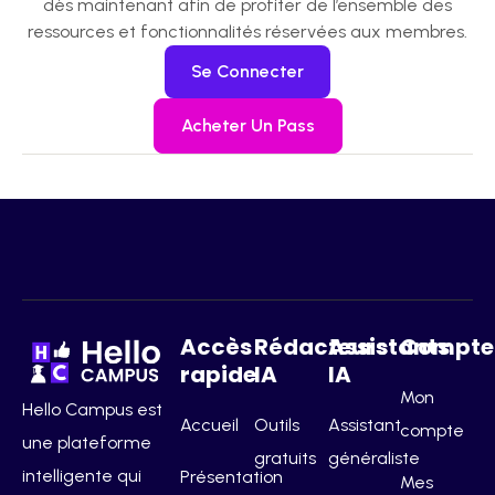
dès maintenant afin de profiter de l’ensemble des
ressources et fonctionnalités réservées aux membres.
Se Connecter
Acheter Un Pass
Accès
Rédacteurs
Assistants
Compte
rapide
IA
IA
Mon
Hello Campus est
Accueil
Outils
Assistant
compte
une plateforme
gratuits
généraliste
intelligente qui
Présentation
Mes