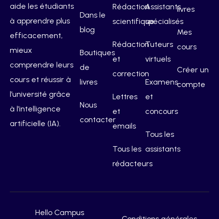
aide les étudiants
Rédaction
Assistants
livres
Dans le
à apprendre plus
scientifique
spécialisés
blog
Mes
efficacement,
Rédaction
Tuteurs
cours
mieux
Boutiques
et
virtuels
comprendre leurs
de
Créer un
correction
cours et réussir à
livres
Examens
compte
l’université grâce
Lettres
et
Nous
à l’intelligence
et
concours
contacter
artificielle (IA).
emails
Tous les
Tous les
assistants
rédacteurs
Hello Campus
Conditions générales