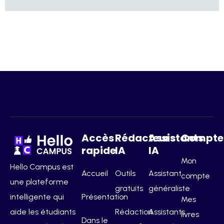
Accès
Rédacteurs
Assistants
Compte
rapide
IA
IA
Mon
Hello Campus est
Accueil
Outils
Assistant
compte
une plateforme
gratuits
généraliste
intelligente qui
Présentation
Mes
aide les étudiants
Rédaction
Assistants
livres
Dans le