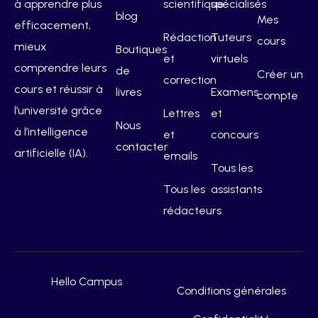
à apprendre plus
scientifique
spécialisés
blog
Mes
efficacement,
Rédaction
Tuteurs
cours
mieux
Boutiques
et
virtuels
comprendre leurs
de
Créer un
correction
cours et réussir à
livres
Examens
compte
l’université grâce
Lettres
et
Nous
à l’intelligence
et
concours
contacter
artificielle (IA).
emails
Tous les
Tous les
assistants
rédacteurs
Hello Campus
Conditions générales