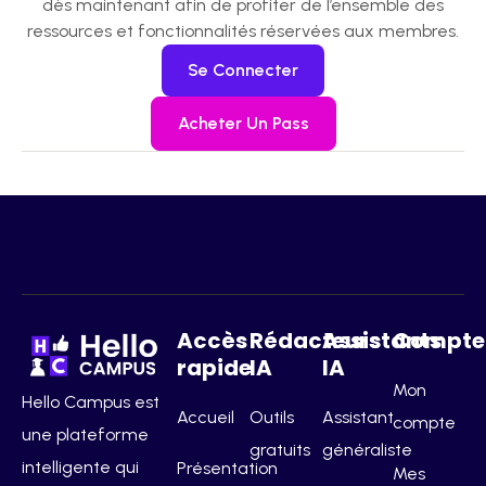
dès maintenant afin de profiter de l’ensemble des
ressources et fonctionnalités réservées aux membres.
Se Connecter
Acheter Un Pass
Accès
Rédacteurs
Assistants
Compte
rapide
IA
IA
Mon
Hello Campus est
Accueil
Outils
Assistant
compte
une plateforme
gratuits
généraliste
intelligente qui
Présentation
Mes