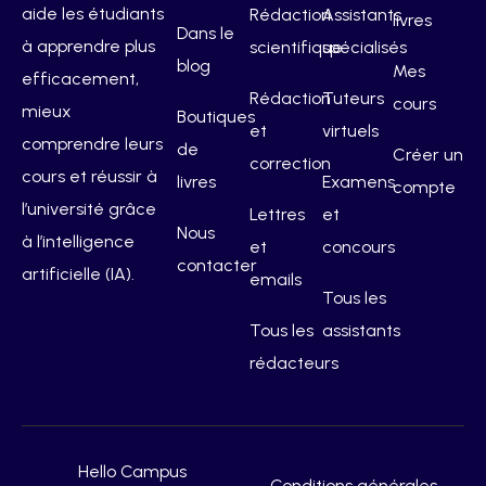
aide les étudiants
Rédaction
Assistants
livres
Dans le
à apprendre plus
scientifique
spécialisés
blog
Mes
efficacement,
Rédaction
Tuteurs
cours
mieux
Boutiques
et
virtuels
comprendre leurs
de
Créer un
correction
cours et réussir à
livres
Examens
compte
l’université grâce
Lettres
et
Nous
à l’intelligence
et
concours
contacter
artificielle (IA).
emails
Tous les
Tous les
assistants
rédacteurs
Hello Campus
Conditions générales