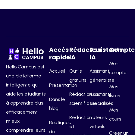
Accès
Rédacteurs
Assistants
Compte
rapide
IA
IA
Mon
Hello Campus est
Accueil
Outils
Assistant
compte
une plateforme
gratuits
généraliste
intelligente qui
Présentation
Mes
aide les étudiants
Rédaction
Assistants
livres
Dans le
à apprendre plus
scientifique
spécialisés
blog
Mes
efficacement,
Rédaction
Tuteurs
cours
mieux
Boutiques
et
virtuels
comprendre leurs
de
Créer un