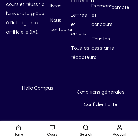
correction
cours et réussir à
livres
Examens
compte
l’université grâce
Lettres
et
Nous
à l’intelligence
et
concours
contacter
artificielle (IA).
emails
Tous les
Tous les
assistants
rédacteurs
Hello Campus
Conditions générales
Confidentialité
Home
Cours
Search
Account