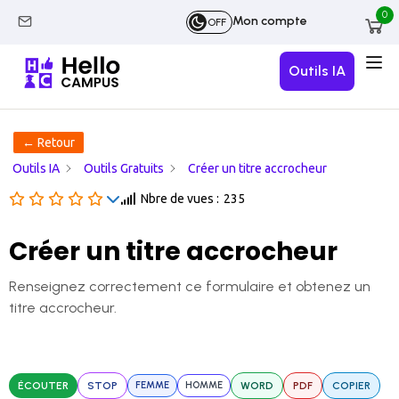
0
Mon compte
OFF
Outils IA
← Retour
Outils IA
Outils Gratuits
Créer un titre accrocheur
Nbre de vues :
235
Créer un titre accrocheur
Renseignez correctement ce formulaire et obtenez un
titre accrocheur.
ÉCOUTER
STOP
FEMME
HOMME
WORD
PDF
COPIER