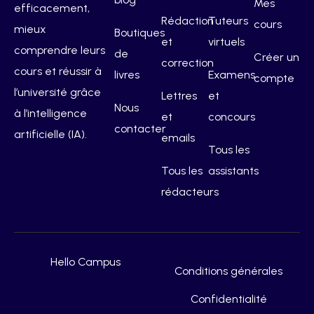
Mes
efficacement,
Rédaction
Tuteurs
cours
mieux
Boutiques
et
virtuels
comprendre leurs
de
Créer un
correction
cours et réussir à
livres
Examens
compte
l’université grâce
Lettres
et
Nous
à l’intelligence
et
concours
contacter
artificielle (IA).
emails
Tous les
Tous les
assistants
rédacteurs
Hello Campus
Conditions générales
Confidentialité