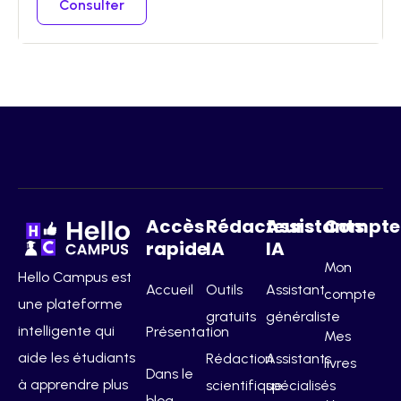
Consulter
Accès
Rédacteurs
Assistants
Compte
rapide
IA
IA
Mon
Hello Campus est
Accueil
Outils
Assistant
compte
une plateforme
gratuits
généraliste
intelligente qui
Présentation
Mes
aide les étudiants
Rédaction
Assistants
livres
Dans le
à apprendre plus
scientifique
spécialisés
blog