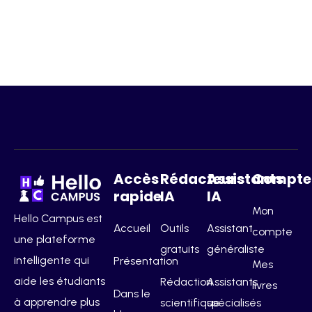
Accès
Rédacteurs
Assistants
Compte
rapide
IA
IA
Mon
Hello Campus est
Accueil
Outils
Assistant
compte
une plateforme
gratuits
généraliste
intelligente qui
Présentation
Mes
aide les étudiants
Rédaction
Assistants
livres
Dans le
à apprendre plus
scientifique
spécialisés