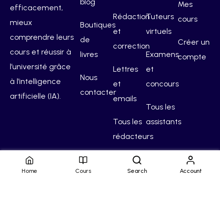
blog
Mes
efficacement,
Rédaction
Tuteurs
cours
mieux
Boutiques
et
virtuels
comprendre leurs
de
Créer un
correction
cours et réussir à
livres
Examens
compte
l’université grâce
Lettres
et
Nous
à l’intelligence
et
concours
contacter
artificielle (IA).
emails
Tous les
Tous les
assistants
rédacteurs
Home
Cours
Search
Account
Hello Campus
Conditions générales
Confidentialité