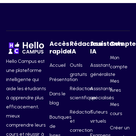
Accès
Rédacteurs
Assistants
Compte
rapide
IA
IA
Mon
Hello Campus est
Accueil
Outils
Assistant
compte
une plateforme
gratuits
généraliste
intelligente qui
Présentation
Mes
aide les étudiants
Rédaction
Assistants
livres
Dans le
à apprendre plus
scientifique
spécialisés
blog
Mes
efficacement,
Rédaction
Tuteurs
cours
mieux
Boutiques
et
virtuels
comprendre leurs
de
Créer un
correction
cours et réussir à
livres
Examens