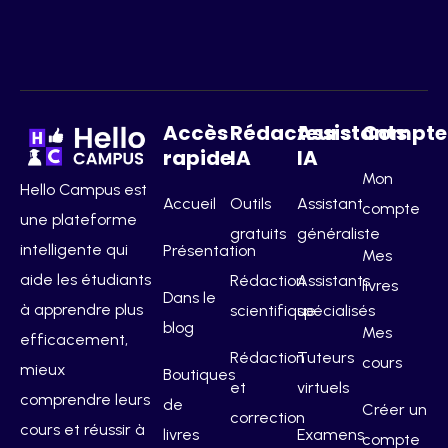
Accès
Rédacteurs
Assistants
Compte
rapide
IA
IA
Mon
Hello Campus est
Accueil
Outils
Assistant
compte
une plateforme
gratuits
généraliste
intelligente qui
Présentation
Mes
aide les étudiants
Rédaction
Assistants
livres
Dans le
à apprendre plus
scientifique
spécialisés
blog
Mes
efficacement,
Rédaction
Tuteurs
cours
mieux
Boutiques
et
virtuels
comprendre leurs
de
Créer un
correction
cours et réussir à
livres
Examens
compte