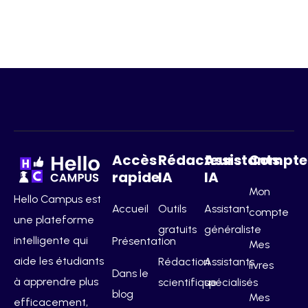
Accès
Rédacteurs
Assistants
Compte
rapide
IA
IA
Mon
Hello Campus est
Accueil
Outils
Assistant
compte
une plateforme
gratuits
généraliste
intelligente qui
Présentation
Mes
aide les étudiants
Rédaction
Assistants
livres
Dans le
à apprendre plus
scientifique
spécialisés
blog
Mes
efficacement,