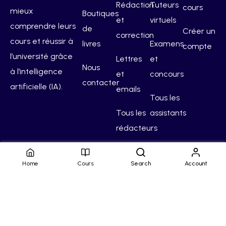
Rédaction
Tuteurs
cours
mieux
Boutiques
et
virtuels
comprendre leurs
de
Créer un
correction
cours et réussir à
livres
Examens
compte
l’université grâce
Lettres
et
Nous
à l’intelligence
et
concours
contacter
artificielle (IA).
emails
Tous les
Tous les
assistants
rédacteurs
Home
Cours
Search
Account
Hello Campus
Conditions générales
Confidentialité