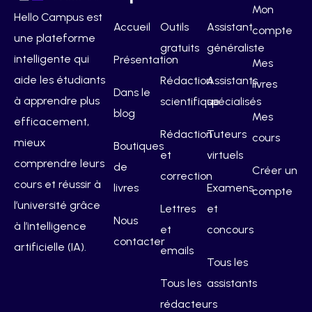
Mon
Hello Campus est
Accueil
Outils
Assistant
compte
une plateforme
gratuits
généraliste
intelligente qui
Présentation
Mes
aide les étudiants
Rédaction
Assistants
livres
Dans le
à apprendre plus
scientifique
spécialisés
blog
Mes
efficacement,
Rédaction
Tuteurs
cours
mieux
Boutiques
et
virtuels
comprendre leurs
de
Créer un
correction
cours et réussir à
livres
Examens
compte
l’université grâce
Lettres
et
Nous
à l’intelligence
et
concours
contacter
artificielle (IA).
emails
Tous les
Tous les
assistants
rédacteurs