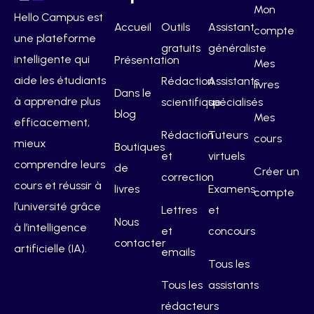
Mon
Hello Campus est
Accueil
Outils
Assistant
compte
une plateforme
gratuits
généraliste
intelligente qui
Présentation
Mes
aide les étudiants
Rédaction
Assistants
livres
Dans le
à apprendre plus
scientifique
spécialisés
blog
Mes
efficacement,
Rédaction
Tuteurs
cours
mieux
Boutiques
et
virtuels
comprendre leurs
de
Créer un
correction
cours et réussir à
livres
Examens
compte
l’université grâce
Lettres
et
Nous
à l’intelligence
et
concours
contacter
artificielle (IA).
emails
Tous les
Tous les
assistants
rédacteurs