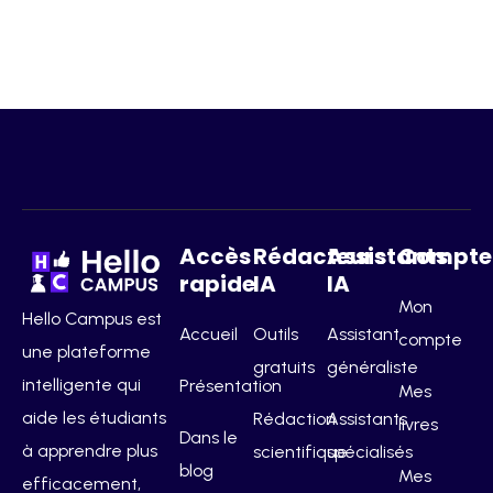
Accès
Rédacteurs
Assistants
Compte
rapide
IA
IA
Mon
Hello Campus est
Accueil
Outils
Assistant
compte
une plateforme
gratuits
généraliste
intelligente qui
Présentation
Mes
aide les étudiants
Rédaction
Assistants
livres
Dans le
à apprendre plus
scientifique
spécialisés
blog
Mes
efficacement,