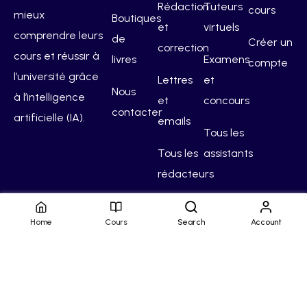
Rédaction
Tuteurs
cours
mieux
Boutiques
et
virtuels
comprendre leurs
de
Créer un
correction
cours et réussir à
livres
Examens
compte
l’université grâce
Lettres
et
Nous
à l’intelligence
et
concours
contacter
artificielle (IA).
emails
Tous les
Tous les
assistants
rédacteurs
Home
Cours
Search
Account
Hello Campus
Conditions générales
Confidentialité