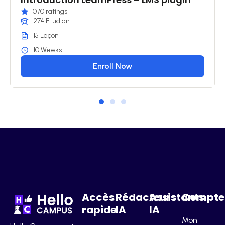
0
/0 ratings
274 Etudiant
15 Leçon
10 Weeks
Enroll Now
Accès
Rédacteurs
Assistants
Compte
rapide
IA
IA
Mon