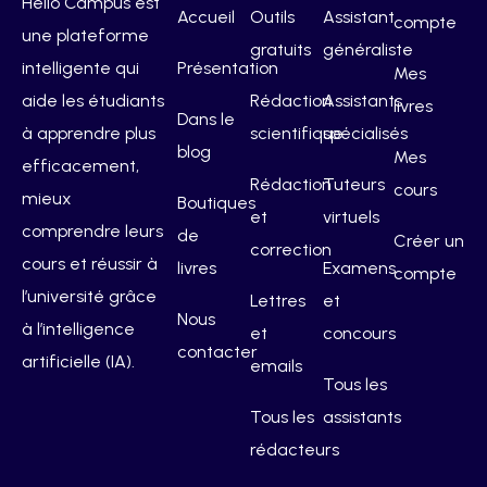
Hello Campus est
Accueil
Outils
Assistant
compte
une plateforme
gratuits
généraliste
intelligente qui
Présentation
Mes
aide les étudiants
Rédaction
Assistants
livres
Dans le
à apprendre plus
scientifique
spécialisés
blog
Mes
efficacement,
Rédaction
Tuteurs
cours
mieux
Boutiques
et
virtuels
comprendre leurs
de
Créer un
correction
cours et réussir à
livres
Examens
compte
l’université grâce
Lettres
et
Nous
à l’intelligence
et
concours
contacter
artificielle (IA).
emails
Tous les
Tous les
assistants
rédacteurs