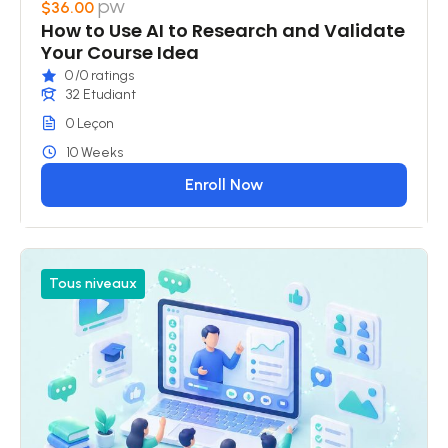
pw
$36.00
How to Use AI to Research and Validate
Your Course Idea
0
/0 ratings
32 Etudiant
0 Leçon
10 Weeks
Enroll Now
Tous niveaux