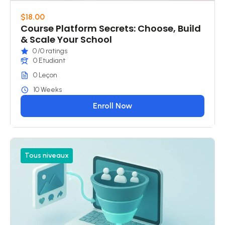
$18.00
Course Platform Secrets: Choose, Build
& Scale Your School
0
/0 ratings
0 Etudiant
0 Leçon
10 Weeks
Enroll Now
Tous niveaux