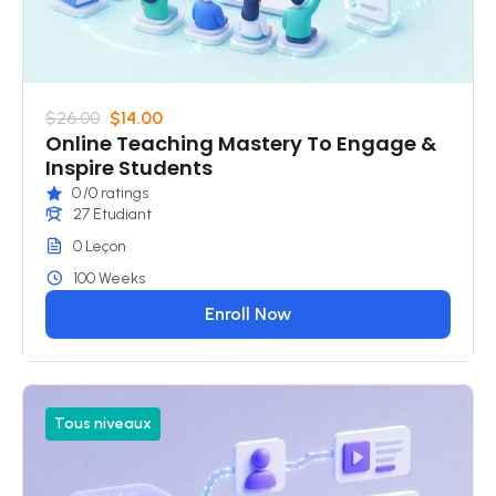
$26.00
$14.00
Online Teaching Mastery To Engage &
Inspire Students
0
/0 ratings
27 Etudiant
0 Leçon
100 Weeks
Enroll Now
Tous niveaux