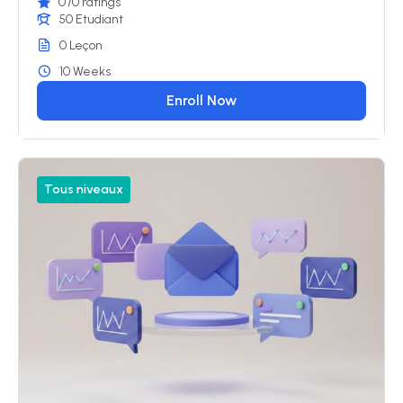
0
/0 ratings
50 Etudiant
0 Leçon
10 Weeks
Enroll Now
Tous niveaux