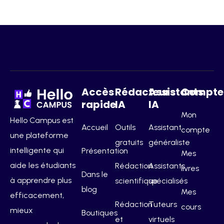
Accès
Rédacteurs
Assistants
Compte
rapide
IA
IA
Mon
Hello Campus est
Accueil
Outils
Assistant
compte
une plateforme
gratuits
généraliste
intelligente qui
Présentation
Mes
aide les étudiants
Rédaction
Assistants
livres
Dans le
à apprendre plus
scientifique
spécialisés
blog
Mes
efficacement,
Rédaction
Tuteurs
cours
mieux
Boutiques
et
virtuels