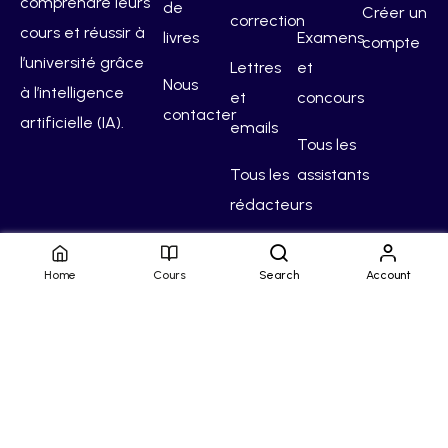
comprendre leurs
de
Créer un
correction
cours et réussir à
livres
Examens
compte
l’université grâce
Lettres
et
Nous
à l’intelligence
et
concours
contacter
artificielle (IA).
emails
Tous les
Tous les
assistants
rédacteurs
Home
Cours
Search
Account
Hello Campus
Conditions générales
Confidentialité