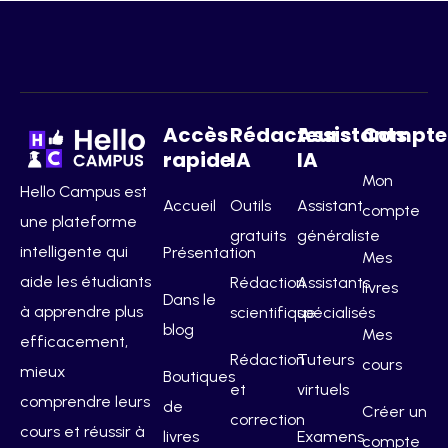
Accès
Rédacteurs
Assistants
Compte
rapide
IA
IA
Mon
Hello Campus est
Accueil
Outils
Assistant
compte
une plateforme
gratuits
généraliste
intelligente qui
Présentation
Mes
aide les étudiants
Rédaction
Assistants
livres
Dans le
à apprendre plus
scientifique
spécialisés
blog
Mes
efficacement,
Rédaction
Tuteurs
cours
mieux
Boutiques
et
virtuels
comprendre leurs
de
Créer un
correction
cours et réussir à
livres
Examens
compte