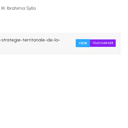
M. Ibrahima Sylla
rategie-territoriale-de-la-
VIEW
TÉLÉCHARGER