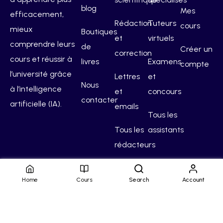
blog
Mes
efficacement,
Rédaction
Tuteurs
cours
mieux
Boutiques
et
virtuels
comprendre leurs
de
Créer un
correction
cours et réussir à
livres
Examens
compte
l’université grâce
Lettres
et
Nous
à l’intelligence
et
concours
contacter
artificielle (IA).
emails
Tous les
Tous les
assistants
rédacteurs
Home
Cours
Search
Account
Hello Campus
Conditions générales
Confidentialité