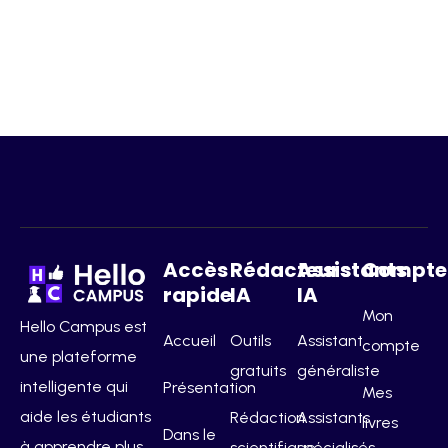
Accès
Rédacteurs
Assistants
Compte
rapide
IA
IA
Mon
Hello Campus est
Accueil
Outils
Assistant
compte
une plateforme
gratuits
généraliste
intelligente qui
Présentation
Mes
aide les étudiants
Rédaction
Assistants
livres
Dans le
à apprendre plus
scientifique
spécialisés