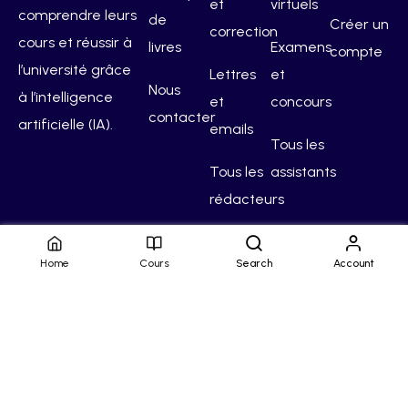
et
virtuels
comprendre leurs
de
Créer un
correction
cours et réussir à
livres
Examens
compte
l’université grâce
Lettres
et
Nous
à l’intelligence
et
concours
contacter
artificielle (IA).
emails
Tous les
Tous les
assistants
rédacteurs
Home
Cours
Search
Account
Hello Campus
Conditions générales
Confidentialité