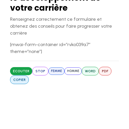
votre carrière
Renseignez correctement ce formulaire et
obtenez des conseils pour faire progresser votre
carrière
[mwai-form-container id=”rvko039a7″
theme=”none”]
ÉCOUTER
STOP
FEMME
HOMME
WORD
PDF
COPIER