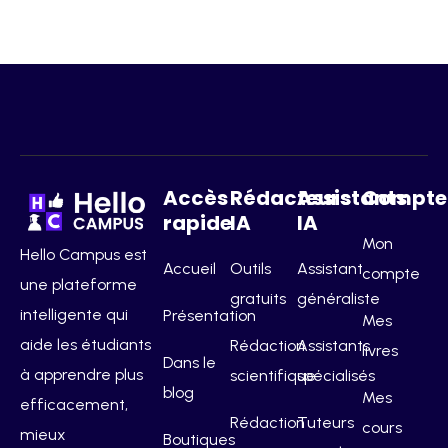
Accès
Rédacteurs
Assistants
Compte
rapide
IA
IA
Mon
Hello Campus est
Accueil
Outils
Assistant
compte
une plateforme
gratuits
généraliste
intelligente qui
Présentation
Mes
aide les étudiants
Rédaction
Assistants
livres
Dans le
à apprendre plus
scientifique
spécialisés
blog
Mes
efficacement,
Rédaction
Tuteurs
cours
mieux
Boutiques