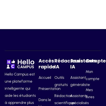
Accès
Rédacteurs
Assistants
Compte
rapide
IA
IA
Mon
Hello Campus est
Accueil
Outils
Assistant
compte
une plateforme
gratuits
généraliste
intelligente qui
Présentation
Mes
aide les étudiants
Rédaction
Assistants
livres
Dans le
à apprendre plus
scientifique
spécialisés