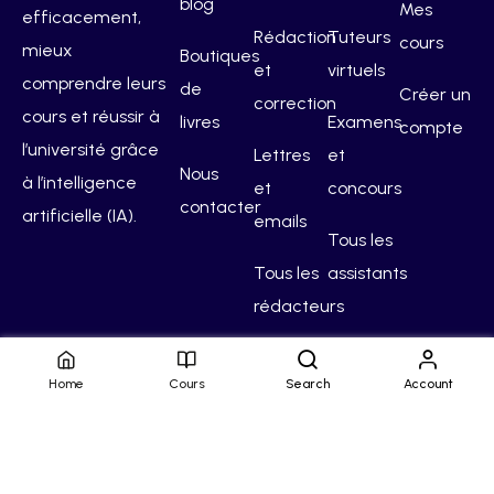
blog
Mes
efficacement,
Rédaction
Tuteurs
cours
mieux
Boutiques
et
virtuels
comprendre leurs
de
Créer un
correction
cours et réussir à
livres
Examens
compte
l’université grâce
Lettres
et
Nous
à l’intelligence
et
concours
contacter
artificielle (IA).
emails
Tous les
Tous les
assistants
rédacteurs
Home
Cours
Search
Account
Hello Campus
Conditions générales
Confidentialité