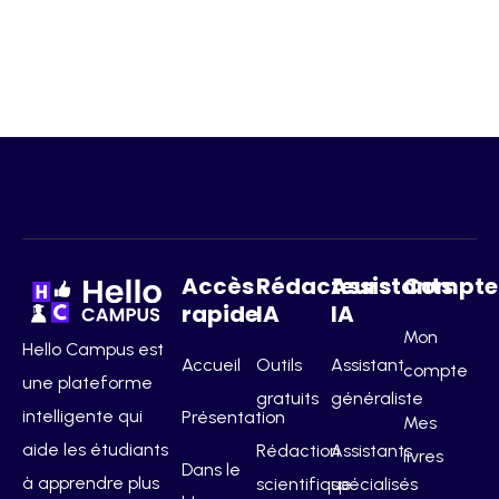
Accès
Rédacteurs
Assistants
Compte
rapide
IA
IA
Mon
Hello Campus est
Accueil
Outils
Assistant
compte
une plateforme
gratuits
généraliste
intelligente qui
Présentation
Mes
aide les étudiants
Rédaction
Assistants
livres
Dans le
à apprendre plus
scientifique
spécialisés