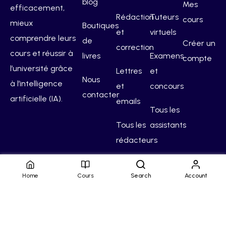
blog
Mes
efficacement,
Rédaction
Tuteurs
cours
mieux
Boutiques
et
virtuels
comprendre leurs
de
Créer un
correction
cours et réussir à
livres
Examens
compte
l’université grâce
Lettres
et
Nous
à l’intelligence
et
concours
contacter
artificielle (IA).
emails
Tous les
Tous les
assistants
rédacteurs
Home
Cours
Search
Account
Hello Campus
Conditions générales
Confidentialité