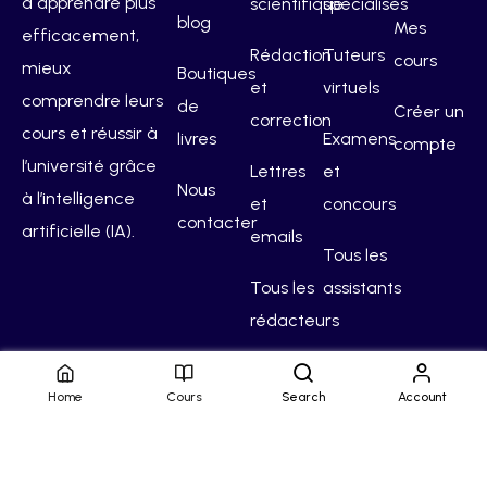
à apprendre plus
scientifique
spécialisés
blog
Mes
efficacement,
Rédaction
Tuteurs
cours
mieux
Boutiques
et
virtuels
comprendre leurs
de
Créer un
correction
cours et réussir à
livres
Examens
compte
l’université grâce
Lettres
et
Nous
à l’intelligence
et
concours
contacter
artificielle (IA).
emails
Tous les
Tous les
assistants
rédacteurs
Home
Cours
Search
Account
Hello Campus
Conditions générales
Confidentialité