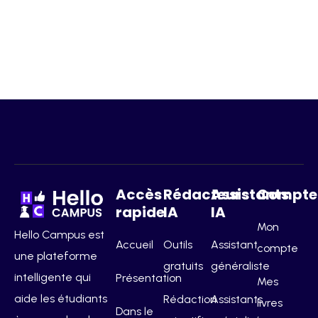
Accès
Rédacteurs
Assistants
Compte
rapide
IA
IA
Mon
Hello Campus est
Accueil
Outils
Assistant
compte
une plateforme
gratuits
généraliste
intelligente qui
Présentation
Mes
aide les étudiants
Rédaction
Assistants
livres
Dans le