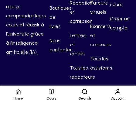
Rédaction
Tuteurs
cours
mieux
Boutiques
et
virtuels
comprendre leurs
de
Créer un
correction
cours et réussir à
livres
Examens
compte
l’université grâce
Lettres
et
Nous
à l’intelligence
et
concours
contacter
artificielle (IA).
emails
Tous les
Tous les
assistants
rédacteurs
Home
Cours
Search
Account
Hello Campus
Conditions générales
Confidentialité