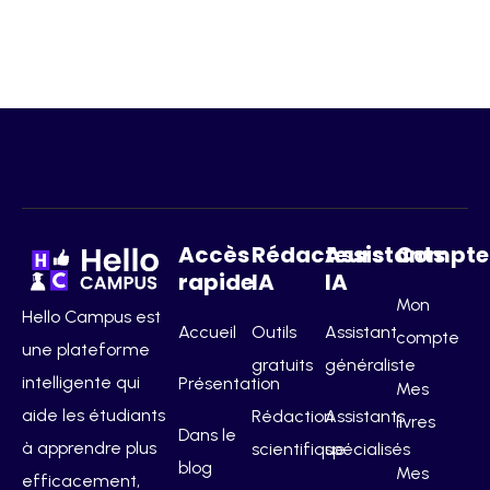
Accès
Rédacteurs
Assistants
Compte
rapide
IA
IA
Mon
Hello Campus est
Accueil
Outils
Assistant
compte
une plateforme
gratuits
généraliste
intelligente qui
Présentation
Mes
aide les étudiants
Rédaction
Assistants
livres
Dans le
à apprendre plus
scientifique
spécialisés
blog
Mes
efficacement,