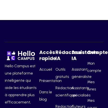
Accès
Rédacteurs
Assistants
Compte
rapide
IA
IA
Mon
Hello Campus est
Accueil
Outils
Assistant
compte
une plateforme
gratuits
généraliste
intelligente qui
Présentation
Mes
aide les étudiants
Rédaction
Assistants
livres
Dans le
à apprendre plus
scientifique
spécialisés
blog
Mes
efficacement,
Rédaction
Tuteurs
cours