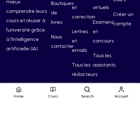
mieux
Boutiques
et
virtuels
comprendre leurs
de
Créer un
correction
cours et réussir à
livres
Examens
compte
l’université grâce
Lettres
et
Nous
à l’intelligence
et
concours
contacter
artificielle (IA).
emails
Tous les
Tous les
assistants
rédacteurs
Home
Cours
Search
Account
Hello Campus
Conditions générales
Confidentialité