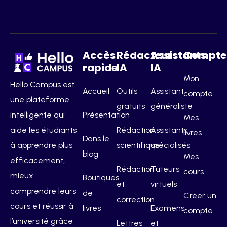
Accès
Rédacteurs
Assistants
Compte
rapide
IA
IA
Mon
Hello Campus est
Accueil
Outils
Assistant
compte
une plateforme
gratuits
généraliste
intelligente qui
Présentation
Mes
aide les étudiants
Rédaction
Assistants
livres
Dans le
à apprendre plus
scientifique
spécialisés
blog
Mes
efficacement,
Rédaction
Tuteurs
cours
mieux
Boutiques
et
virtuels
comprendre leurs
de
Créer un
correction
cours et réussir à
livres
Examens
compte
l’université grâce
Lettres
et