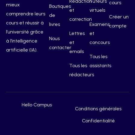
Rédaction
Tuteurs
cours
mieux
Boutiques
et
virtuels
comprendre leurs
de
Créer un
correction
cours et réussir à
livres
Examens
compte
l’université grâce
Lettres
et
Nous
à l’intelligence
et
concours
contacter
artificielle (IA).
emails
Tous les
Tous les
assistants
rédacteurs
Hello Campus
Conditions générales
Confidentialité