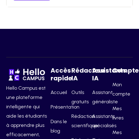
Accès
Rédacteurs
Assistants
Compte
rapide
IA
IA
Mon
Hello Campus est
Accueil
Outils
Assistant
compte
une plateforme
gratuits
généraliste
intelligente qui
Présentation
Mes
aide les étudiants
Rédaction
Assistants
livres
Dans le
à apprendre plus
scientifique
spécialisés
blog
Mes
efficacement,