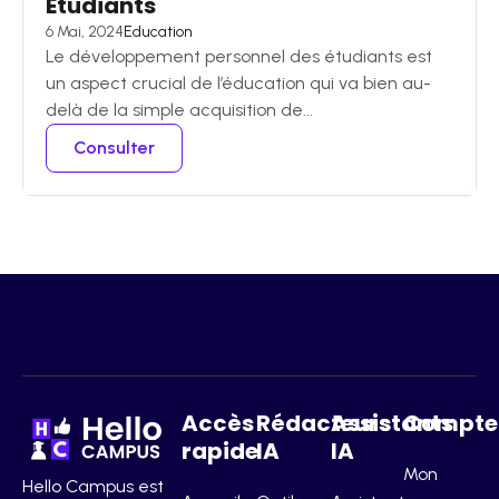
Étudiants
6 Mai, 2024
Education
Le développement personnel des étudiants est
un aspect crucial de l’éducation qui va bien au-
delà de la simple acquisition de...
Consulter
Accès
Rédacteurs
Assistants
Compte
rapide
IA
IA
Mon
Hello Campus est