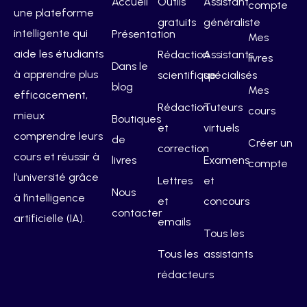
Accueil
Outils
Assistant
compte
une plateforme
gratuits
généraliste
intelligente qui
Présentation
Mes
aide les étudiants
Rédaction
Assistants
livres
Dans le
à apprendre plus
scientifique
spécialisés
blog
Mes
efficacement,
Rédaction
Tuteurs
cours
mieux
Boutiques
et
virtuels
comprendre leurs
de
Créer un
correction
cours et réussir à
livres
Examens
compte
l’université grâce
Lettres
et
Nous
à l’intelligence
et
concours
contacter
artificielle (IA).
emails
Tous les
Tous les
assistants
rédacteurs