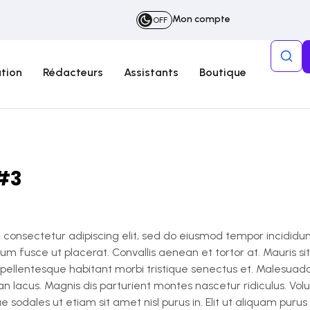
Mon compte
OFF
tion
Rédacteurs
Assistants
Boutique
#3
 consectetur adipiscing elit, sed do eiusmod tempor incididun
m fusce ut placerat. Convallis aenean et tortor at. Mauris s
ellentesque habitant morbi tristique senectus et. Malesuad
lacus. Magnis dis parturient montes nascetur ridiculus. Volu
e sodales ut etiam sit amet nisl purus in. Elit ut aliquam puru