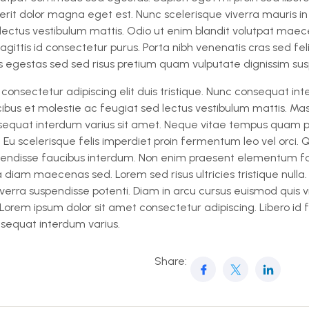
erit dolor magna eget est. Nunc scelerisque viverra mauris i
lectus vestibulum mattis. Odio ut enim blandit volutpat maec
sagittis id consectetur purus. Porta nibh venenatis cras sed feli
egestas sed sed risus pretium quam vulputate dignissim sus
consectetur adipiscing elit duis tristique. Nunc consequat in
cibus et molestie ac feugiat sed lectus vestibulum mattis.
sequat interdum varius sit amet. Neque vitae tempus quam p
 Eu scelerisque felis imperdiet proin fermentum leo vel orci
disse faucibus interdum. Non enim praesent elementum facilisi
 a diam maecenas sed. Lorem sed risus ultricies tristique nulla.
 viverra suspendisse potenti. Diam in arcu cursus euismod quis v
. Lorem ipsum dolor sit amet consectetur adipiscing. Libero id f
nsequat interdum varius.
Share: