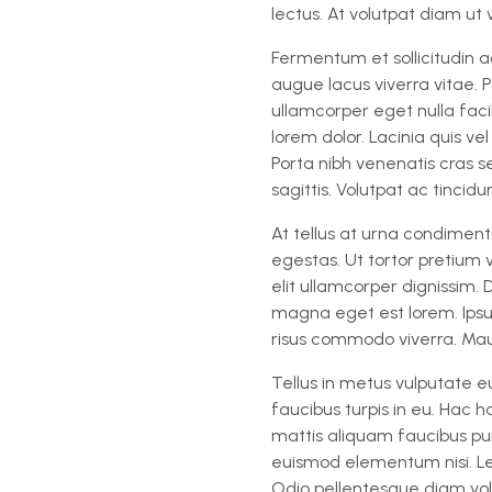
lectus. At volutpat diam ut 
Fermentum et sollicitudin a
augue lacus viverra vitae. 
ullamcorper eget nulla facil
lorem dolor. Lacinia quis v
Porta nibh venenatis cras s
sagittis. Volutpat ac tincidu
At tellus at urna condimen
egestas. Ut tortor pretium 
elit ullamcorper dignissim. 
magna eget est lorem. Ipsu
risus commodo viverra. Maur
Tellus in metus vulputate eu
faucibus turpis in eu. Hac h
mattis aliquam faucibus pu
euismod elementum nisi. Lec
Odio pellentesque diam vol