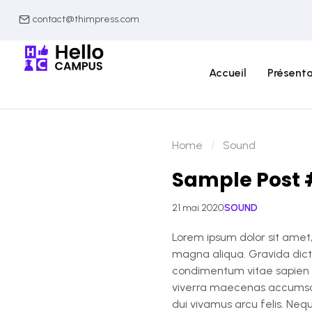
contact@thimpress.com
Accueil
Présenta
Home
Sound
Sample Post 
21 mai 2020
SOUND
Lorem ipsum dolor sit amet,
magna aliqua. Gravida dictu
condimentum vitae sapien p
viverra maecenas accumsan 
dui vivamus arcu felis. Nequ