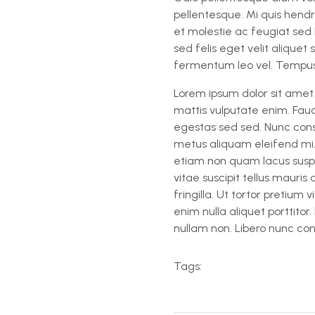
pellentesque. Mi quis hendr
et molestie ac feugiat sed 
sed felis eget velit aliquet 
fermentum leo vel. Tempus 
Lorem ipsum dolor sit amet 
mattis vulputate enim. Fau
egestas sed sed. Nunc con
metus aliquam eleifend mi.
etiam non quam lacus suspen
vitae suscipit tellus mauris
fringilla. Ut tortor pretium
enim nulla aliquet porttitor
nullam non. Libero nunc co
Tags: