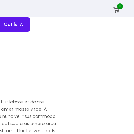
0
Outils IA
t ut labore et dolore
it amet massa vitae. A
a nunc vel risus commodo
tpat sed cras ornare arcu
s sit amet luctus venenatis