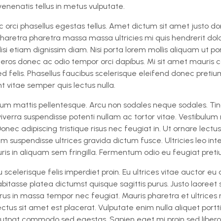
venenatis tellus in metus vulputate.
c orci phasellus egestas tellus. Amet dictum sit amet justo do
Pharetra pharetra massa massa ultricies mi quis hendrerit dolo
isi etiam dignissim diam. Nisi porta lorem mollis aliquam ut por
el eros donec ac odio tempor orci dapibus. Mi sit amet mauris
ed felis. Phasellus faucibus scelerisque eleifend donec preti
nt vitae semper quis lectus nulla.
tum mattis pellentesque. Arcu non sodales neque sodales. T
viverra suspendisse potenti nullam ac tortor vitae. Vestibulu
Donec adipiscing tristique risus nec feugiat in. Ut ornare lectu
m suspendisse ultrices gravida dictum fusce. Ultricies leo i
is in aliquam sem fringilla. Fermentum odio eu feugiat preti
 scelerisque felis imperdiet proin. Eu ultrices vitae auctor eu
abitasse platea dictumst quisque sagittis purus. Justo laoreet 
rus in massa tempor nec feugiat. Mauris pharetra et ultrice
tus sit amet est placerat. Vulputate enim nulla aliquet portt
utpat commodo sed egestas. Sapien eget mi proin sed libero. 