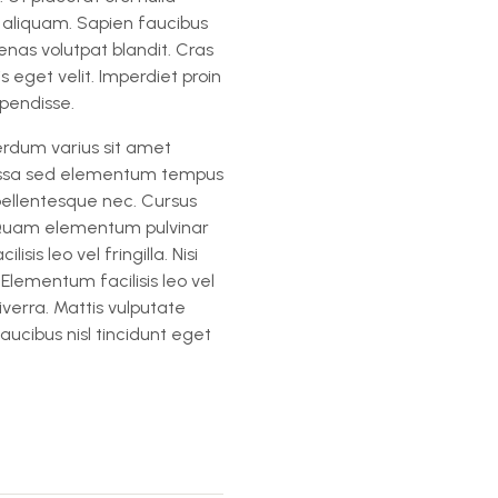
n aliquam. Sapien faucibus
enas volutpat blandit. Cras
s eget velit. Imperdiet proin
pendisse.
terdum varius sit amet
 Massa sed elementum tempus
ellentesque nec. Cursus
. Quam elementum pulvinar
s leo vel fringilla. Nisi
 Elementum facilisis leo vel
iverra. Mattis vulputate
aucibus nisl tincidunt eget