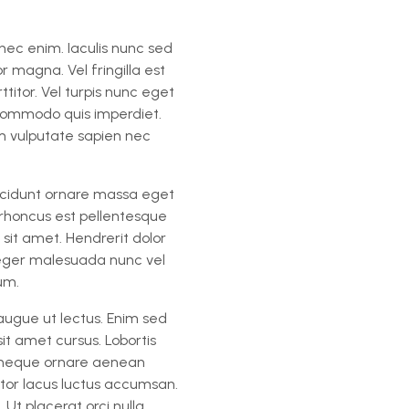
nec enim. Iaculis nunc sed
r magna. Vel fringilla est
ttitor. Vel turpis nunc eget
 commodo quis imperdiet.
um vulputate sapien nec
incidunt ornare massa eget
m rhoncus est pellentesque
s sit amet. Hendrerit dolor
nteger malesuada nunc vel
um.
 augue ut lectus. Enim sed
sit amet cursus. Lobortis
s neque ornare aenean
itor lacus luctus accumsan.
Ut placerat orci nulla