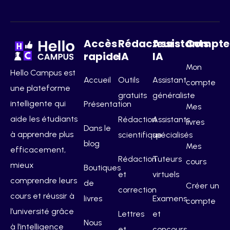
Accès
Rédacteurs
Assistants
Compte
rapide
IA
IA
Mon
Hello Campus est
Accueil
Outils
Assistant
compte
une plateforme
gratuits
généraliste
intelligente qui
Présentation
Mes
aide les étudiants
Rédaction
Assistants
livres
Dans le
à apprendre plus
scientifique
spécialisés
blog
Mes
efficacement,
Rédaction
Tuteurs
cours
mieux
Boutiques
et
virtuels
comprendre leurs
de
Créer un
correction
cours et réussir à
livres
Examens
compte
l’université grâce
Lettres
et
Nous
à l’intelligence
et
concours