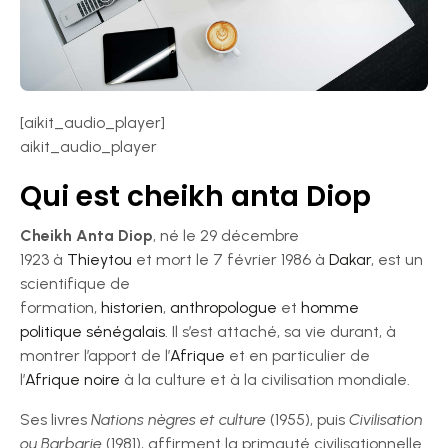
[aikit_audio_player]
aikit_audio_player
Qui est cheikh anta Diop
Cheikh Anta Diop
, né le 29 décembre
1923 à
Thieytou
et mort le 7 février 1986 à
Dakar
, est un
scientifique de
formation,
historien
,
anthropologue
et
homme
politique
sénégalais
. Il s’est attaché, sa vie durant, à
montrer l’apport de l’
Afrique
et en particulier de
l’
Afrique noire
à la culture et à la civilisation mondiale.
Ses livres
Nations nègres et culture
(1955), puis
Civilisation
ou Barbarie
(1981), affirment la primauté civilisationnelle