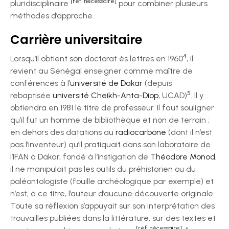
[réf. nécessaire]
pluridisciplinaire
pour combiner plusieurs
méthodes d’approche.
Carrière universitaire
4
Lorsqu’il obtient son doctorat ès lettres en 1960
, il
revient au Sénégal enseigner comme maître de
conférences à l’
université de Dakar
(depuis
5
rebaptisée
université Cheikh-Anta-Diop
, UCAD)
. Il y
obtiendra en 1981 le titre de professeur. Il faut souligner
qu’il fut un homme de bibliothèque et non de terrain ;
en dehors des datations au
radiocarbone
(dont il n’est
pas l’inventeur) qu’il pratiquait dans son laboratoire de
l’IFAN à Dakar, fondé à l’instigation de
Théodore Monod
,
il ne manipulait pas les outils du préhistorien ou du
paléontologiste (fouille archéologique par exemple) et
n’est, à ce titre, l’auteur d’aucune découverte originale.
Toute sa réflexion s’appuyait sur son interprétation des
trouvailles publiées dans la littérature, sur des textes et
[réf. nécessaire]