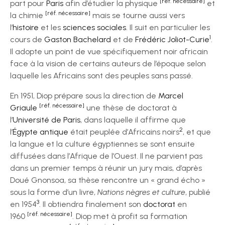
[réf. nécessaire]
part pour
Paris
afin d’étudier la physique
et
[réf. nécessaire]
la chimie
mais se tourne aussi vers
l’
histoire
et les
sciences sociales
. Il suit en particulier les
1
cours de
Gaston Bachelard
et de
Frédéric Joliot-Curie
.
Il adopte un point de vue spécifiquement noir africain
face à la vision de certains auteurs de l’époque selon
laquelle les Africains sont des peuples sans passé.
En 1951, Diop prépare sous la direction de
Marcel
[réf. nécessaire]
Griaule
une thèse de doctorat à
l’
Université de Paris
, dans laquelle il affirme que
2
l’
Égypte antique
était peuplée d’Africains noirs
, et que
la langue et la culture égyptiennes se sont ensuite
diffusées dans l’Afrique de l’Ouest. Il ne parvient pas
dans un premier temps à réunir un jury mais, d’après
Doué Gnonsoa, sa thèse rencontre un « grand écho »
sous la forme d’un livre,
Nations nègres et culture
, publié
3
en 1954
. Il obtiendra finalement son
doctorat
en
[réf. nécessaire]
1960
. Diop met à profit sa formation