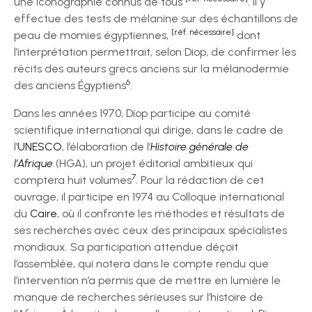
une iconographie connus de tous
. Il y
effectue des tests de mélanine sur des échantillons de
[réf. nécessaire]
peau de momies égyptiennes,
dont
l’interprétation permettrait, selon Diop, de confirmer les
récits des auteurs grecs anciens sur la mélanodermie
6
des anciens Égyptiens
.
Dans les années 1970, Diop participe au comité
scientifique international qui dirige, dans le cadre de
l’
UNESCO
, l’élaboration de l’
Histoire générale de
l’Afrique
(HGA), un projet éditorial ambitieux qui
7
comptera huit volumes
. Pour la rédaction de cet
ouvrage, il participe en 1974 au Colloque international
du
Caire
, où il confronte les méthodes et résultats de
ses recherches avec ceux des principaux spécialistes
mondiaux. Sa participation attendue déçoit
l’assemblée, qui notera dans le compte rendu que
l’intervention n’a permis que de mettre en lumière le
manque de recherches sérieuses sur l’histoire de