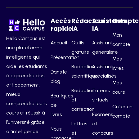
Accès
Rédacteurs
Assistants
Compte
rapide
IA
IA
Mon
Hello Campus est
Accueil
Outils
Assistant
compte
une plateforme
gratuits
généraliste
intelligente qui
Présentation
Mes
aide les étudiants
Rédaction
Assistants
livres
Dans le
à apprendre plus
scientifique
spécialisés
blog
Mes
efficacement,
Rédaction
Tuteurs
cours
mieux
Boutiques
et
virtuels
comprendre leurs
de
Créer un
correction
cours et réussir à
livres
Examens
compte
l’université grâce
Lettres
et
Nous
à l’intelligence
et
concours
contacter