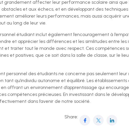
eut grandement affecter leur performance scolaire ainsi que 
 obstacles et aux échecs, et en développant des techniques d
ement améliorer leurs performances, mais aussi acquérir une
tout au long de leur vie.
rsonnel étudiant inclut également l’encouragement à l’empat
ndre et apprécier les différences et les similitudes entre les 
et traiter tout le monde avec respect. Ces compétences son
es et positives, que ce soit dans la salle de classe, sur le lieu
nt personnel des étudiants ne concerne pas seulement leur
n tant qu’individu autonome et équilibré. Les établissements
, en offrant un environnement d’apprentissage qui encourage 
es compétences précieuses. En investissant dans le dévelop
effectivement dans l’avenir de notre société.
Share: