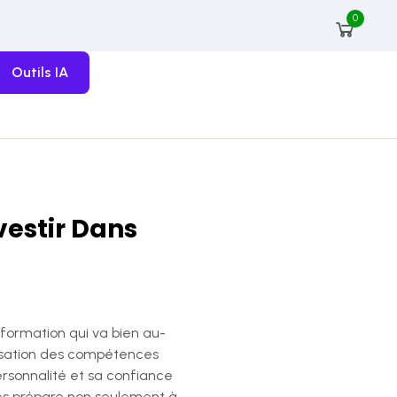
0
Outils IA
vestir Dans
 formation qui va bien au-
misation des compétences
personnalité et sa confiance
les prépare non seulement à