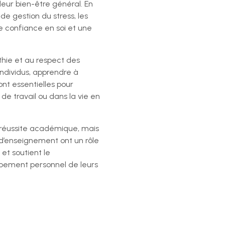
leur bien-être général. En
e gestion du stress, les
 confiance en soi et une
hie et au respect des
individus, apprendre à
t essentielles pour
 de travail ou dans la vie en
 réussite académique, mais
 d’enseignement ont un rôle
et soutient le
pement personnel de leurs