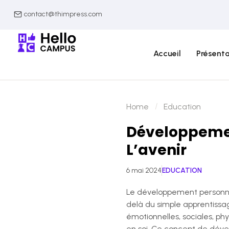
contact@thimpress.com
Accueil
Présenta
Home
Education
Développement
L’avenir
6 mai 2024
EDUCATION
Le développement personnel
delà du simple apprentissa
émotionnelles, sociales, phy
en soi. Ce concept de déve