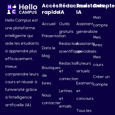
Accès
Rédacteurs
Assistants
Compte
rapide
IA
IA
Mon
Hello Campus est
Accueil
Outils
Assistant
compte
une plateforme
gratuits
généraliste
intelligente qui
Présentation
Mes
aide les étudiants
Rédaction
Assistants
livres
Dans le
à apprendre plus
scientifique
spécialisés
blog
Mes
efficacement,
Rédaction
Tuteurs
cours
mieux
Boutiques
et
virtuels
comprendre leurs
de
Créer un
correction
cours et réussir à
livres
Examens
compte
l’université grâce
Lettres
et
Nous
à l’intelligence
et
concours
contacter
artificielle (IA).
emails
Tous les