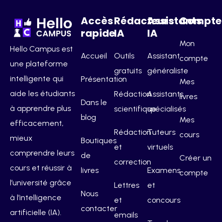
Accès
Rédacteurs
Assistants
Compte
rapide
IA
IA
Mon
Hello Campus est
Accueil
Outils
Assistant
compte
une plateforme
gratuits
généraliste
intelligente qui
Présentation
Mes
aide les étudiants
Rédaction
Assistants
livres
Dans le
à apprendre plus
scientifique
spécialisés
blog
Mes
efficacement,
Rédaction
Tuteurs
cours
mieux
Boutiques
et
virtuels
comprendre leurs
de
Créer un
correction
cours et réussir à
livres
Examens
compte
l’université grâce
Lettres
et
Nous
à l’intelligence
et
concours
contacter
artificielle (IA).
emails