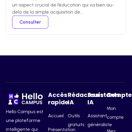
un aspect crucial de l’éducation qui va bien au-
delà de la simple acquisition de...
Consulter
Accès
Rédacteurs
Assistants
Compte
rapide
IA
IA
Mon
Hello Campus est
Accueil
Outils
Assistant
compte
une plateforme
gratuits
généraliste
intelligente qui
Présentation
Mes