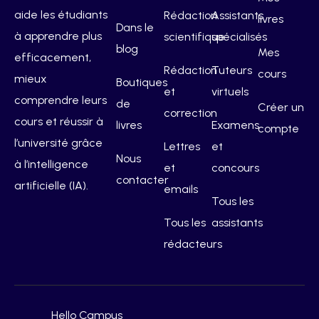
aide les étudiants
Rédaction
Assistants
livres
Dans le
à apprendre plus
scientifique
spécialisés
blog
Mes
efficacement,
Rédaction
Tuteurs
cours
mieux
Boutiques
et
virtuels
comprendre leurs
de
Créer un
correction
cours et réussir à
livres
Examens
compte
l’université grâce
Lettres
et
Nous
à l’intelligence
et
concours
contacter
artificielle (IA).
emails
Tous les
Tous les
assistants
rédacteurs
Hello Campus