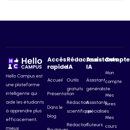
Accès
Rédacteurs
Assistants
Compte
rapide
IA
IA
Mon
Hello Campus est
Accueil
Outils
Assistant
compte
une plateforme
gratuits
généraliste
intelligente qui
Présentation
Mes
aide les étudiants
Rédaction
Assistants
livres
Dans le
à apprendre plus
scientifique
spécialisés
blog
Mes
efficacement,
Rédaction
Tuteurs
cours
mieux
Boutiques