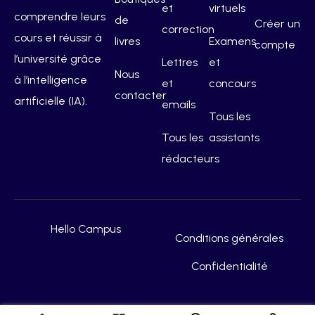
et
virtuels
comprendre leurs
de
Créer un
correction
cours et réussir à
livres
Examens
compte
l’université grâce
Lettres
et
Nous
à l’intelligence
et
concours
contacter
artificielle (IA).
emails
Tous les
Tous les
assistants
rédacteurs
Hello Campus
Conditions générales
Confidentialité