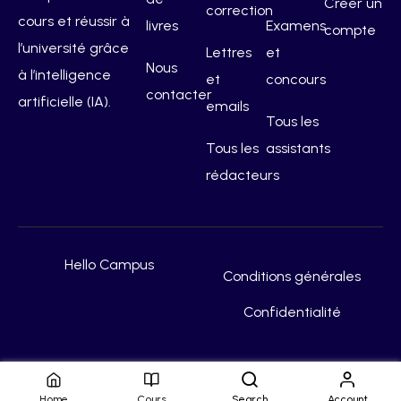
Créer un
correction
cours et réussir à
livres
Examens
compte
l’université grâce
Lettres
et
Nous
à l’intelligence
et
concours
contacter
artificielle (IA).
emails
Tous les
Tous les
assistants
rédacteurs
Hello Campus
Conditions générales
Confidentialité
Home
Cours
Search
Account