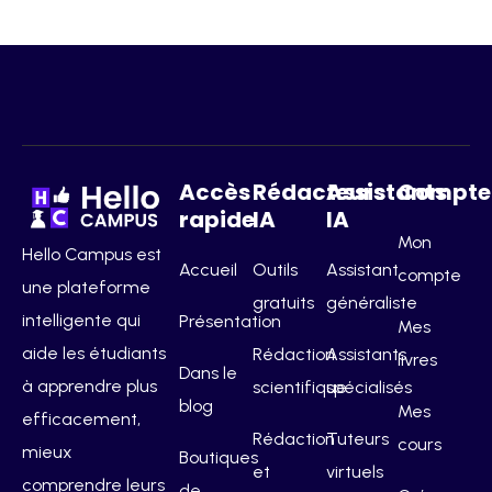
Accès
Rédacteurs
Assistants
Compte
rapide
IA
IA
Mon
Hello Campus est
Accueil
Outils
Assistant
compte
une plateforme
gratuits
généraliste
intelligente qui
Présentation
Mes
aide les étudiants
Rédaction
Assistants
livres
Dans le
à apprendre plus
scientifique
spécialisés
blog
Mes
efficacement,
Rédaction
Tuteurs
cours
mieux
Boutiques
et
virtuels
comprendre leurs
de