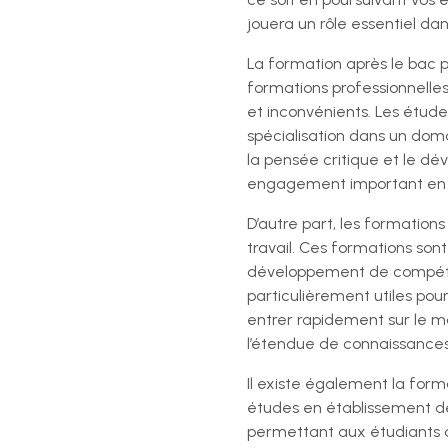
jouera un rôle essentiel dan
La formation après le bac 
formations professionnelle
et inconvénients. Les étud
spécialisation dans un dom
la pensée critique et le 
engagement important en t
D’autre part, les formation
travail. Ces formations son
développement de compétenc
particulièrement utiles pou
entrer rapidement sur le m
l’étendue de connaissances 
Il existe également la form
études en établissement de
permettant aux étudiants d