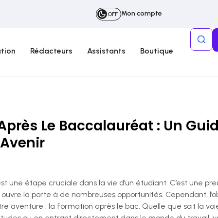
Mon compte
OFF
tion
Rédacteurs
Assistants
Boutique
Après Le Baccalauréat : Un Gui
 Avenir
st une étape cruciale dans la vie d’un étudiant. C’est une 
ouvre la porte à de nombreuses opportunités. Cependant, l’
re aventure : la formation après le bac. Quelle que soit la vo
études ou en entrant directement dans le monde du travail, v