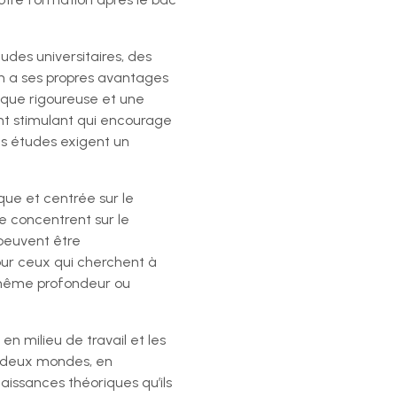
des universitaires, des
n a ses propres avantages
ique rigoureuse et une
nt stimulant qui encourage
s études exigent un
que et centrée sur le
se concentrent sur le
peuvent être
pour ceux qui cherchent à
a même profondeur ou
n milieu de travail et les
s deux mondes, en
issances théoriques qu’ils