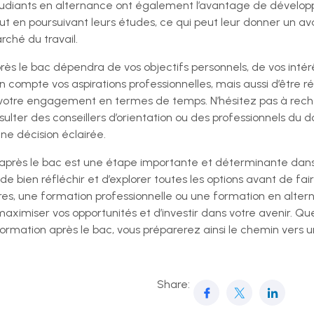
 étudiants en alternance ont également l’avantage de dévelo
out en poursuivant leurs études, ce qui peut leur donner un a
arché du travail.
rès le bac dépendra de vos objectifs personnels, de vos intérêt
 compte vos aspirations professionnelles, mais aussi d’être ré
 votre engagement en termes de temps. N’hésitez pas à reche
nsulter des conseillers d’orientation ou des professionnels du
ne décision éclairée.
 après le bac est une étape importante et déterminante dans l
 de bien réfléchir et d’explorer toutes les options avant de fa
ires, une formation professionnelle ou une formation en alte
maximiser vos opportunités et d’investir dans votre avenir. Que
formation après le bac, vous préparerez ainsi le chemin vers u
Share: