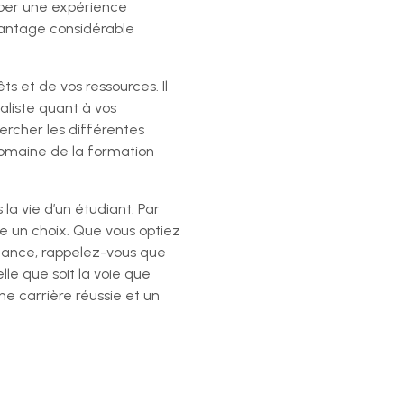
pper une expérience
vantage considérable
s et de vos ressources. Il
aliste quant à vos
rcher les différentes
 domaine de la formation
a vie d’un étudiant. Par
ire un choix. Que vous optiez
rnance, rappelez-vous que
lle que soit la voie que
ne carrière réussie et un