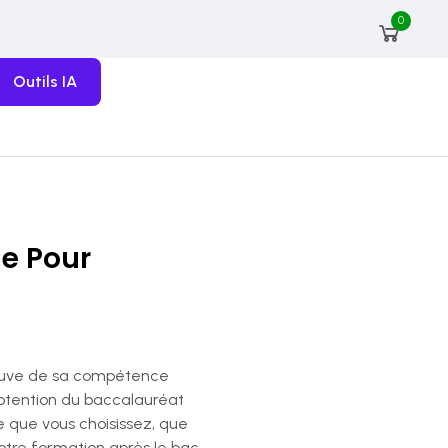
0
Outils IA
de Pour
preuve de sa compétence
obtention du baccalauréat
ie que vous choisissez, que
otre formation après le bac