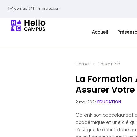
contact@thimpress.com
Accueil
Présenta
Home
Education
La Formation 
Assurer Votre
2 mai 2024
EDUCATION
Obtenir son baccalauréat e
académique et une clé qui 
n’est que le début d’une aut
ce soit en poursuivant vos 