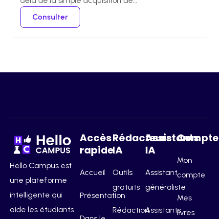
delà de la simple acquisition de...
Consulter
Accès
Rédacteurs
Assistants
Compte
rapide
IA
IA
Mon
Hello Campus est
Accueil
Outils
Assistant
compte
une plateforme
gratuits
généraliste
intelligente qui
Présentation
Mes
aide les étudiants
Rédaction
Assistants
livres
Dans le