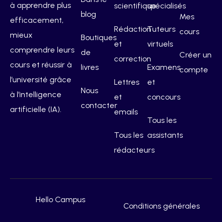
à apprendre plus
scientifique
spécialisés
blog
Mes
efficacement,
Rédaction
Tuteurs
cours
mieux
Boutiques
et
virtuels
comprendre leurs
de
Créer un
correction
cours et réussir à
livres
Examens
compte
l’université grâce
Lettres
et
Nous
à l’intelligence
et
concours
contacter
artificielle (IA).
emails
Tous les
Tous les
assistants
rédacteurs
Hello Campus
Conditions générales