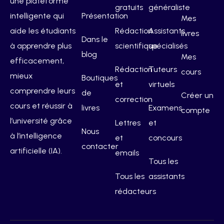
une plateforme
gratuits
généraliste
intelligente qui
Présentation
Mes
aide les étudiants
Rédaction
Assistants
livres
Dans le
à apprendre plus
scientifique
spécialisés
blog
Mes
efficacement,
Rédaction
Tuteurs
cours
mieux
Boutiques
et
virtuels
comprendre leurs
de
Créer un
correction
cours et réussir à
livres
Examens
compte
l’université grâce
Lettres
et
Nous
à l’intelligence
et
concours
contacter
artificielle (IA).
emails
Tous les
Tous les
assistants
rédacteurs