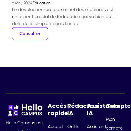
6 Mai, 2024
Education
Le développement personnel des étudiants est
un aspect crucial de l’éducation qui va bien au-
delà de la simple acquisition de...
Consulter
Accès
Rédacteurs
Assistants
Compte
rapide
IA
IA
Mon
Hello Campus est
Accueil
Outils
Assistant
compte