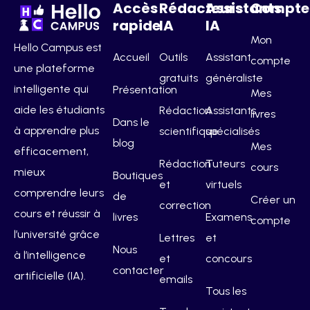
Accès
Rédacteurs
Assistants
Compte
rapide
IA
IA
Mon
Hello Campus est
Accueil
Outils
Assistant
compte
une plateforme
gratuits
généraliste
intelligente qui
Présentation
Mes
aide les étudiants
Rédaction
Assistants
livres
Dans le
à apprendre plus
scientifique
spécialisés
blog
Mes
efficacement,
Rédaction
Tuteurs
cours
mieux
Boutiques
et
virtuels
comprendre leurs
de
Créer un
correction
cours et réussir à
livres
Examens
compte
l’université grâce
Lettres
et
Nous
à l’intelligence
et
concours
contacter
artificielle (IA).
emails
Tous les